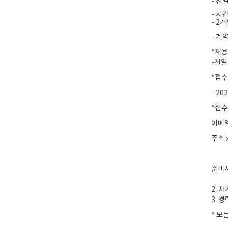
- 전
- 시
- 2
-계약
*채용
-전일
*접
- 2
*접
이메일
주소:x
준비
2. 
3. 
* 모