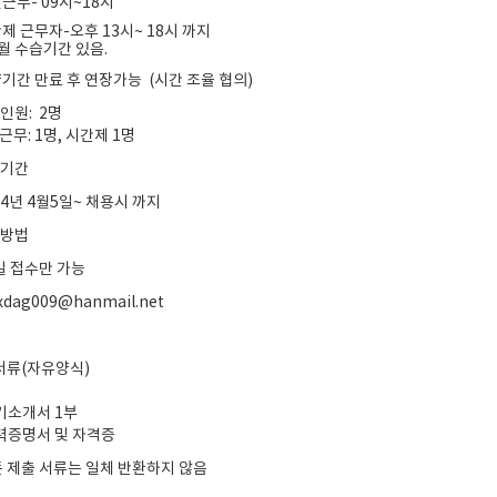
일근무- 09시~18시
간제 근무자-오후 13시~ 18시 까지
개월 수습기간 있음.
기간 만료 후 연장가능 (시간 조율 협의)
인원: 2명
근무: 1명, 시간제 1명
수기간
024년 4월5일~ 채용시 까지
수방법
 접수만 가능
dag009@hanmail.net
서류(자유양식)
자기소개서 1부
경력증명서 및 자격증
든 제출 서류는 일체 반환하지 않음