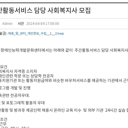
간활동서비스 담당 사회복지사 모집
시간
Admin
2024-04-04 17:08:00
일
:
채용_및_센터_개인정보_수집__1__2.hwp
천장애인능력개발문화센터에서는 아래와 같이
주간활동서비스 담당 사회복지
격요건
사회복지사 자격증 소지자
장애인관련 학문 또는 상담학 전공자
활동지원기관 또는 활동지원급여와 비슷한 바우처서비스를 제공하는 기관에서 근
프로그램 개발 및 진행
체육관련 전공자우대.
pt 및 포토그레픽 활용자 우대
간활동 및 방과후 제공인력 채용시 온라인 교육 이수 및 외부 기관 24시간 실습 
무조건
일근무