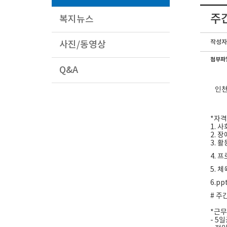
주
복지뉴스
작성자
사진/동영상
첨부파
Q&A
인
*자
1. 
2. 
3. 
4. 
5. 
6.p
# 주
*근
- 5