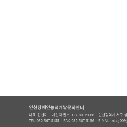
인천장애인능력개발문화센터
대표: 김선미
사업자 번호: 137-80-39866
인천광역시 서구 심
TEL: 032-567-5155
FAX: 032-567-5156
E-MAIL: xdag009